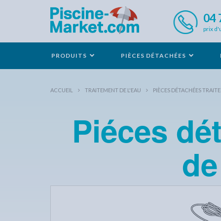
04 
prix d'
PRODUITS
PIÈCES DÉTACHÉES
ACCUEIL
TRAITEMENT DE L'EAU
PIÈCES DÉTACHÉES TRAITE
Piéces dét
de