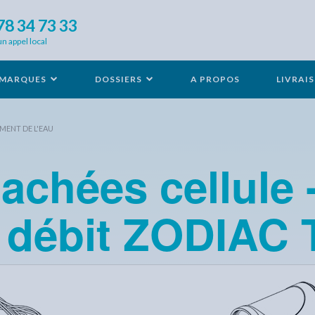
78 34 73 33
un appel local
MARQUES
DOSSIERS
A PROPOS
LIVRAI
MENT DE L'EAU
achées cellule 
 débit ZODIAC 