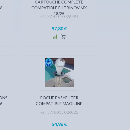
CARTOUCHE COMPLÈTE
6
COMPATIBLE FILTRINOV MX
18/25
Réf. 3770015 026391
97,80 €
RONS
POCHE EASYFILTER
6
COMPATIBLE MAGILINE
Réf. 3770015 026025
54,96 €