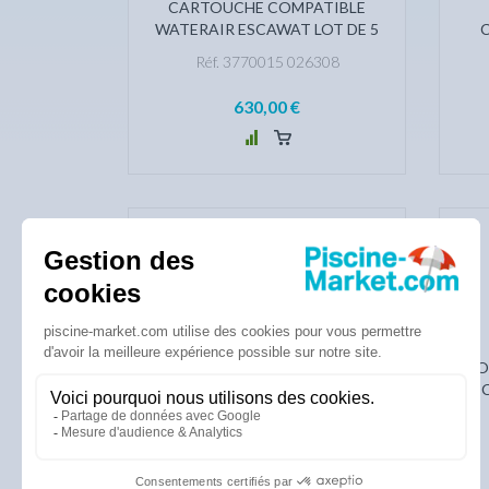
CARTOUCHE COMPATIBLE
WATERAIR ESCAWAT LOT DE 5
Réf. 3770015 026308
630,00 €
SAC DE BALLES EASYCLEAN
PO
Réf. 3770015026247
27,60 €