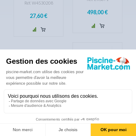
Réf. W4530208
498,00 €
27,60 €
POMPE EUROSWIM
DAB 0,75 CV TRI
Réf. ERS073
450,00 €