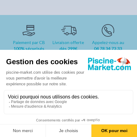
Paiement par CB
Livraison offerte
Appelez-nous au
100% sécurisés
dès 299€
04 78 34 73 33
Crédit Mutuel
d'achat
vers la
prix d'un appel
France
local
métropolitaine
Le spécialiste en pièces détachées
pour votre piscine