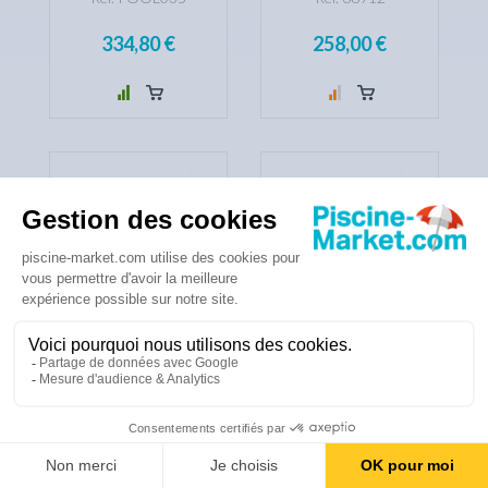
334,80 €
258,00 €
PLAQUES
CELLULE
COMPATIBLES POUR
COMPUCHLOR S70
CELLULE POOLMAID
COMPATIBLE
Réf. POOLMAID
Réf. 68651
378,00 €
234,00 €