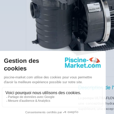
Description de l'
La
pompe ULTRAFLO
une conception hydra
supérieure, une except