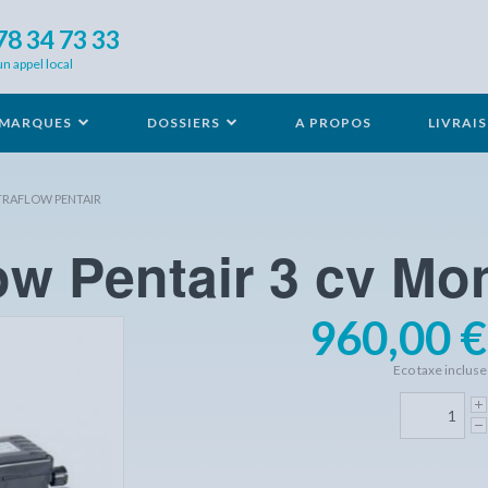
78 34 73 33
un appel local
MARQUES
DOSSIERS
A PROPOS
LIVRAI
TRAFLOW PENTAIR
ow Pentair 3 cv Mo
960,00 €
Eco taxe incluse