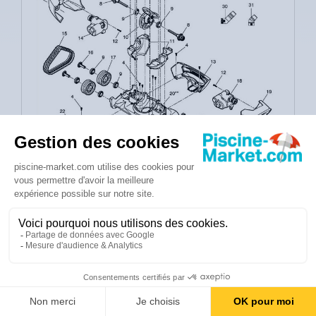
FLOTTEUR DE TUYAU BARACUDA
MX8
1
W79032P
Expédié sous 24 à 48h