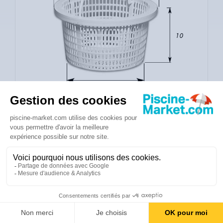
4,80 €
Eco taxe incluse
Expédié sous 24 à 48h