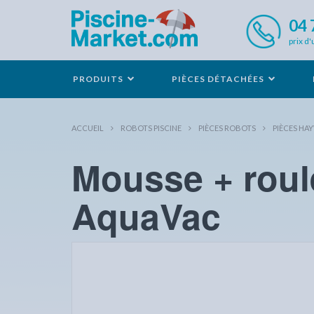
04 
prix d'
PRODUITS
PIÈCES DÉTACHÉES
ACCUEIL
ROBOTS PISCINE
PIÈCES ROBOTS
PIÈCES HA
Mousse + roul
AquaVac