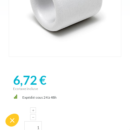
6,72 €
Eco taxe incluse
Expédié sous 24 à 48h