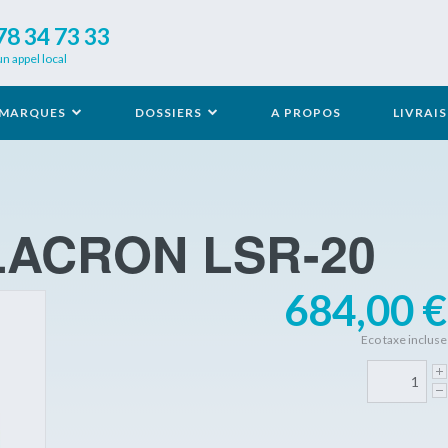
78 34 73 33
un appel local
MARQUES
DOSSIERS
A PROPOS
LIVRAI
e LACRON LSR-20
684,00 €
Eco taxe incluse