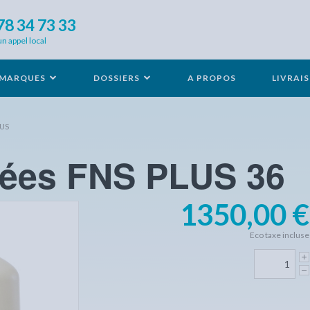
78 34 73 33
un appel local
MARQUES
DOSSIERS
A PROPOS
LIVRAI
LUS
omées FNS PLUS 36
1350,00 €
Eco taxe incluse