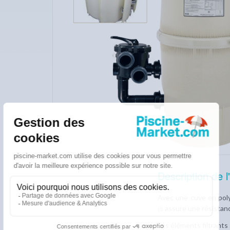
Description de l'
Avec une cuve en polyp
assure une résistanc
(1)
Les éléments filtrant