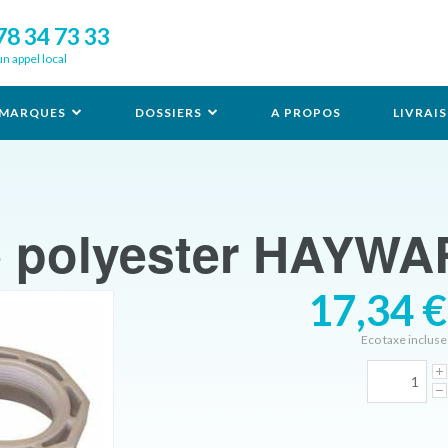
78 34 73 33
un appel local
MARQUES
DOSSIERS
A PROPOS
LIVRAI
 polyester HAYW
17,34 €
Eco taxe incluse