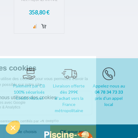
358,80 €
Paiement par CB
Livraison offerte
Appelez-nous au
100% sécurisés
dès 299€
04 78 34 73 33
Crédit Mutuel
d'achat
vers la
prix d'un appel
France
local
métropolitaine