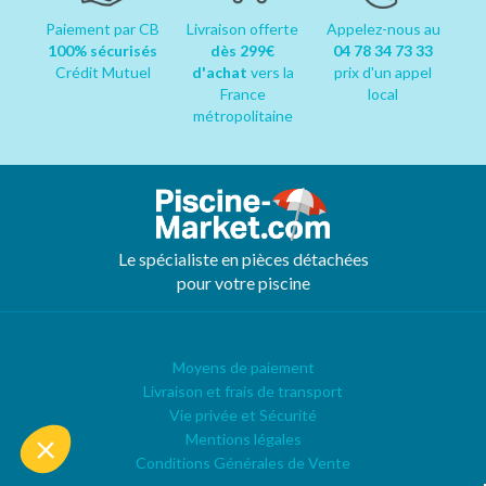
Paiement par CB
Livraison offerte
Appelez-nous au
100% sécurisés
dès 299€
04 78 34 73 33
Crédit Mutuel
d'achat
vers la
prix d'un appel
France
local
métropolitaine
Le spécialiste en pièces détachées
pour votre piscine
Moyens de paiement
Livraison et frais de transport
Vie privée et Sécurité
Mentions légales
Conditions Générales de Vente